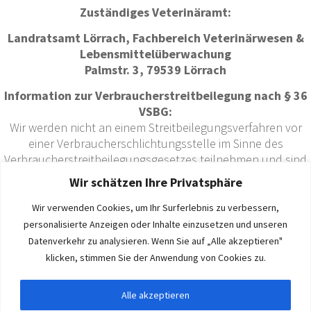
Zuständiges Veterinäramt:
Landratsamt Lörrach, Fachbereich Veterinärwesen &
Lebensmittelüberwachung
Palmstr. 3, 79539 Lörrach
Information zur Verbraucherstreitbeilegung nach § 36
VSBG:
Wir werden nicht an einem Streitbeilegungsverfahren vor
einer Verbraucherschlichtungsstelle im Sinne des
Verbraucherstreitbeilegungsgesetzes teilnehmen und sind
hierzu auch nicht verpflichtet.
Wir schätzen Ihre Privatsphäre
Bildernachweis:
Wir verwenden Cookies, um Ihr Surferlebnis zu verbessern,
Pixabay
personalisierte Anzeigen oder Inhalte einzusetzen und unseren
FinnSunshine
Datenverkehr zu analysieren. Wenn Sie auf „Alle akzeptieren"
Bild von
Vanessa SG
auf
Pixabay
klicken, stimmen Sie der Anwendung von Cookies zu.
Bild von wirestock auf Freepik
Bild von
wal_172619
auf
Pixabay
Alle akzeptieren
Bild von
LaBruixa
auf
Pixabay